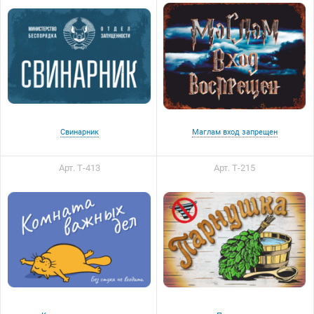
Свинарник
Маглам вход запрещен
Арт. Т-413
Арт. Т-215