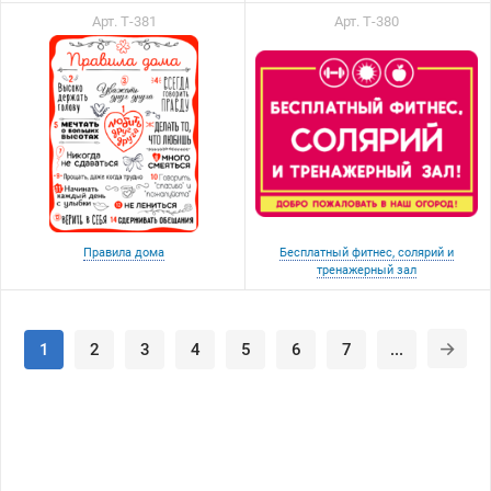
Арт. Т-381
Арт. Т-380
Правила дома
Бесплатный фитнес, солярий и
тренажерный зал
1
2
3
4
5
6
7
...