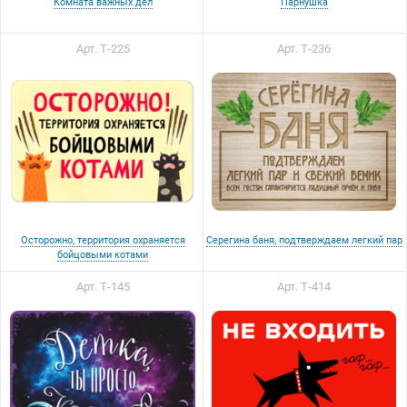
Комната важных дел
Парнушка
Арт. Т-225
Арт. Т-236
Осторожно, территория охраняется
Серегина баня, подтверждаем легкий пар
бойцовыми котами
Арт. Т-145
Арт. Т-414