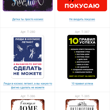
Детка ты просто космос
Не входить покусаю
Арт. Т-280
Арт. Т-387
Люди в космос летают, а вы какую-то
10 правил успеха
фигню сделать не можете
Арт. Т-386
Арт. Т-385